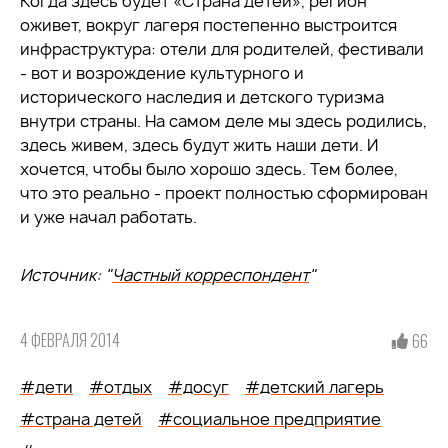
Когда здесь будет «Страна детей», регион
оживет, вокруг лагеря постепенно выстроится
инфраструктура: отели для родителей, фестивали
- вот и возрождение культурного и
исторического наследия и детского туризма
внутри страны. На самом деле мы здесь родились,
здесь живем, здесь будут жить наши дети. И
хочется, чтобы было хорошо здесь. Тем более,
что это реально - проект полностью сформирован
и уже начал работать.
Источник: "
Частный корреспондент
"
4 ФЕВРАЛЯ 2014
66
#дети
#отдых
#досуг
#детский лагерь
#страна детей
#социальное предприятие