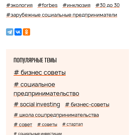
#экология
#forbes
#инклюзия
#30 до 30
#зарубежные социальные предприниматели
ПОПУЛЯРНЫЕ ТЕМЫ
# бизнес советы
# социальное
предпринимательство
# social investing
# бизнес-советы
# школа соцпредпринимательства
# совет
# советы
# стартап
# социальные инвестиции