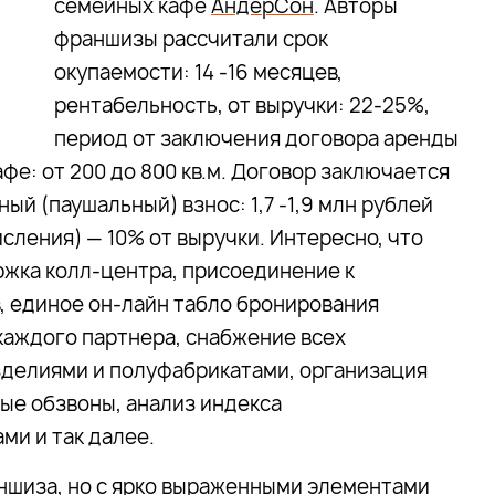
семейных кафе
АндерСон
. Авторы
франшизы рассчитали срок
окупаемости: 14 -16 месяцев,
рентабельность, от выручки: 22-25%,
период от заключения договора аренды
фе: от 200 до 800 кв.м. Договор заключается
ый (паушальный) взнос: 1,7 -1,9 млн рублей
сления) — 10% от выручки. Интересно, что
жка колл-центра, присоединение к
, единое он-лайн табло бронирования
 каждого партнера, снабжение всех
делиями и полуфабрикатами, организация
вые обзвоны, анализ индекса
ми и так далее.
ншиза, но с ярко выраженными элементами