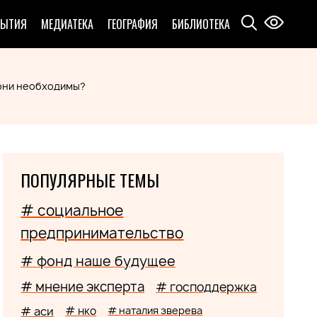
БЫТИЯ
МЕДИАТЕКА
ГЕОГРАФИЯ
БИБЛИОТЕКА
 они необходимы?
ПОПУЛЯРНЫЕ ТЕМЫ
# социальное
предпринимательство
# фонд наше будущее
# мнение эксперта
# господдержка
# аси
# нко
# наталия зверева