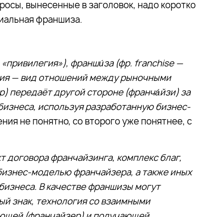
росы, вынесенные в заголовок, надо коротко
циальная франшиза.
 «привилегия»), франши́за (фр. franchise —
ссия — вид отношений между рыночными
р) передаёт другой стороне (франча́йзи) за
 бизнеса, используя разработанную бизнес-
ения не понятно, со второго уже понятнее, с
т договора франчайзинга, комплекс благ,
бизнес-моделью франчайзера, а также иных
бизнеса. В качестве франшизы могут
ый знак, технология со взаимными
ющей (франчайзер) и получающей