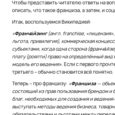
Чтобы представить читателю ответы на воп
описать, что такое франшиза, а затем, и со
Итак, воспользуемся Википедией:
«
Франча́йзинг
(англ. franchise, «лицензия»,
льгота, привилегия), коммерческая конце
субъектами, когда одна сторона (франча́йзе
плату (роялти) право на определённый вид
модель его ведения»
. Если с первого прочт
третьего – обычно становится всё понятно.
Теперь – про франшизу:
«
Франшиза
— объек
состоящий из прав пользования брендом и 
благ, необходимых для создания и ведения 
выступать методы ведения бизнеса, товарн
обязательствами и льготами между переда