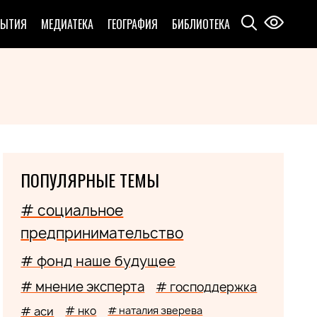
БЫТИЯ
МЕДИАТЕКА
ГЕОГРАФИЯ
БИБЛИОТЕКА
ПОПУЛЯРНЫЕ ТЕМЫ
# социальное
предпринимательство
# фонд наше будущее
# мнение эксперта
# господдержка
# аси
# нко
# наталия зверева