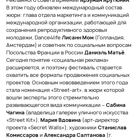
Рекламного совета Армении
Арзуман Арутюнян
.
В этом году обновлен международный состав
жюри: глава отдела маркетинга и коммуникаций
международной организации, работающей для
сохранения репродуктивного здоровья
молодежи, Dance4life
Лисанн Мом
(Голландия,
Амстердам) и советник по социальным вопросам
Посольства Франции в России
Даниэль Матьё
.
Сегодня понятие «социальная реклама»
расширяется, и поэтому фестиваль старается
охватить все форматы продвижения социальных
проектов. Основным нововведением этого года
стала номинация «Street-art», в жюри которой
вошли эксперты этого стремительно
развивающегося вида коммуникации –
Сабина
Чагина
(владелица галереи уличного искусства
«Street Kit»),
Мария Вдовина
(арт-директор
проекта «Secret Walls»), художники
Станислав
Комиссаров
и
Александра Салтанова
(г.