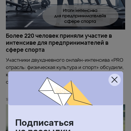
Более 220 человек приняли участие в
интенсиве для предпринимателей в
сфере спорта
Участники двухдневного онлайн-интенсива «PRO
отрасль: физическая культура и спорт» обсудили,
как сохранить устойчивость бизнеса в
существующих сегодня условиях
16 МАРТА 2026
Подписаться