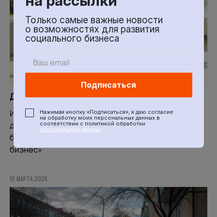
на рассылки
Только самые важные новости
о возможностях для развития
социального бизнеса
Подписаться
Дайджест новостей 9–16 марта
Интересные социальным предпринимателям и
Нажимая кнопку «Подписаться», я даю согласие
на обработку моих персональных данных в
соответствии с политикой обработки
другим представителям малого и среднего
персональных данных
бизнеса новости – в подборке портала «Новый
бизнес»
10 МАРТА 2026