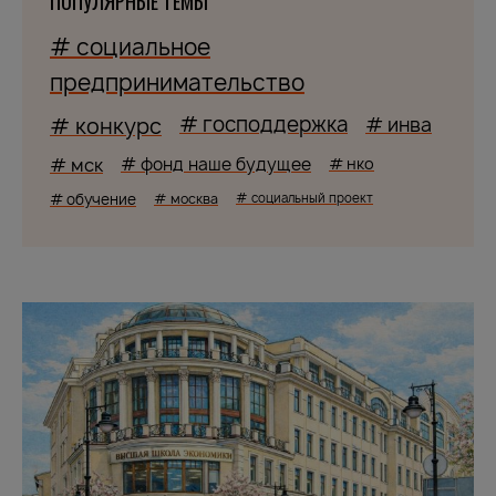
ПОПУЛЯРНЫЕ ТЕМЫ
# социальное
предпринимательство
# господдержка
# конкурс
# инва
# мск
# фонд наше будущее
# нко
# обучение
# москва
# социальный проект