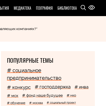
БЫТИЯ
МЕДИАТЕКА
ГЕОГРАФИЯ
БИБЛИОТЕКА
равляющих компаниях?"
ПОПУЛЯРНЫЕ ТЕМЫ
# социальное
предпринимательство
# господдержка
# конкурс
# инва
# мск
# фонд наше будущее
# нко
# обучение
# москва
# социальный проект