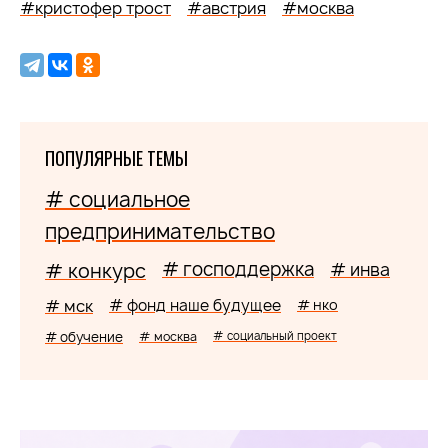
#кристофер трост
#австрия
#москва
ПОПУЛЯРНЫЕ ТЕМЫ
# социальное
предпринимательство
# господдержка
# конкурс
# инва
# мск
# фонд наше будущее
# нко
# обучение
# москва
# социальный проект