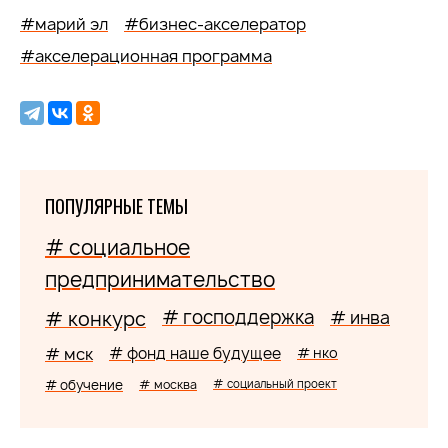
#марий эл
#бизнес-акселератор
#акселерационная программа
ПОПУЛЯРНЫЕ ТЕМЫ
# социальное
предпринимательство
# господдержка
# конкурс
# инва
# мск
# фонд наше будущее
# нко
# обучение
# москва
# социальный проект