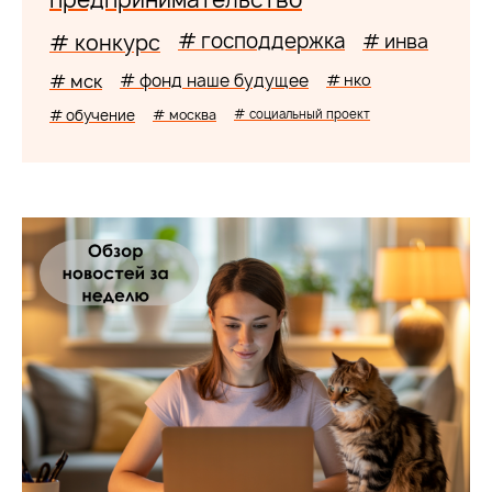
# господдержка
# конкурс
# инва
# мск
# фонд наше будущее
# нко
# обучение
# москва
# социальный проект