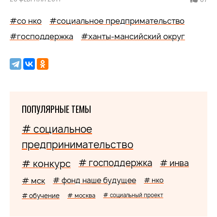
#co нко
#социальное предпримательство
#господдержка
#ханты-мансийский округ
ПОПУЛЯРНЫЕ ТЕМЫ
# социальное
предпринимательство
# господдержка
# конкурс
# инва
# мск
# фонд наше будущее
# нко
# обучение
# москва
# социальный проект