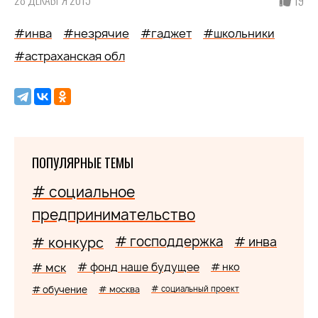
28 ДЕКАБРЯ 2015
19
#инва
#незрячие
#гаджет
#школьники
#астраханская обл
ПОПУЛЯРНЫЕ ТЕМЫ
# социальное
предпринимательство
# господдержка
# конкурс
# инва
# мск
# фонд наше будущее
# нко
# обучение
# москва
# социальный проект