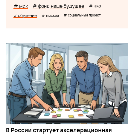
# мск
# фонд наше будущее
# нко
# обучение
# москва
# социальный проект
В России стартует акселерационная