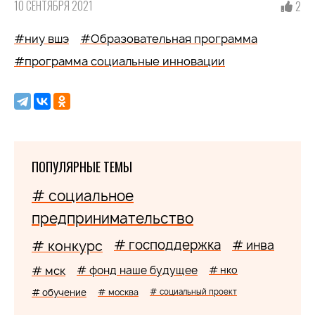
10 СЕНТЯБРЯ 2021
2
#ниу вшэ
#Образовательная программа
#программа социальные инновации
ПОПУЛЯРНЫЕ ТЕМЫ
# социальное
предпринимательство
# господдержка
# конкурс
# инва
# мск
# фонд наше будущее
# нко
# обучение
# москва
# социальный проект