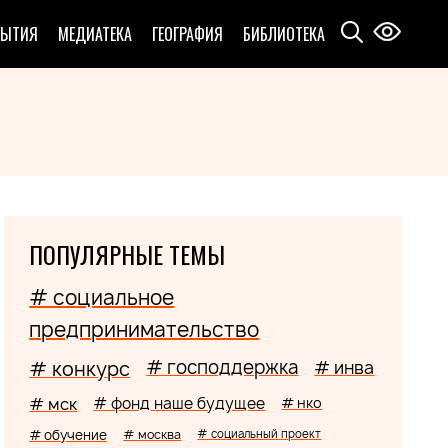
БЫТИЯ
МЕДИАТЕКА
ГЕОГРАФИЯ
БИБЛИОТЕКА
ПОПУЛЯРНЫЕ ТЕМЫ
# социальное
предпринимательство
# господдержка
# конкурс
# инва
# мск
# фонд наше будущее
# нко
# обучение
# москва
# социальный проект