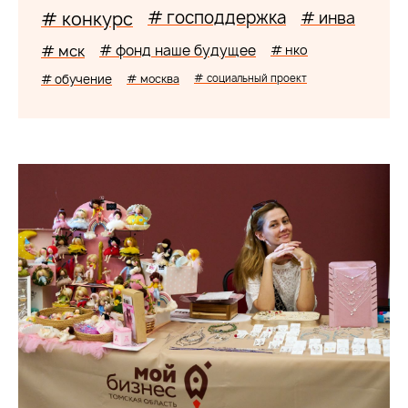
# господдержка
# конкурс
# инва
# мск
# фонд наше будущее
# нко
# обучение
# москва
# социальный проект