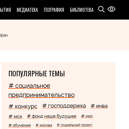
БЫТИЯ
МЕДИАТЕКА
ГЕОГРАФИЯ
БИБЛИОТЕКА
бра»
ПОПУЛЯРНЫЕ ТЕМЫ
# социальное
предпринимательство
# господдержка
# конкурс
# инва
# мск
# фонд наше будущее
# нко
# обучение
# москва
# социальный проект