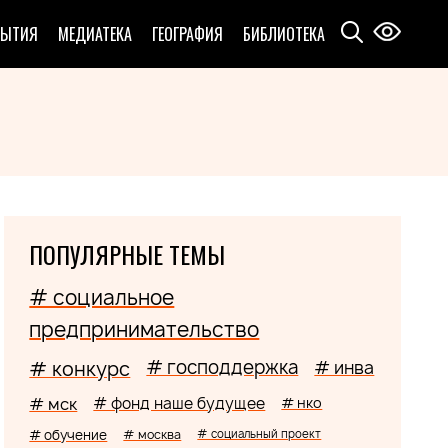
БЫТИЯ
МЕДИАТЕКА
ГЕОГРАФИЯ
БИБЛИОТЕКА
ПОПУЛЯРНЫЕ ТЕМЫ
# социальное
предпринимательство
# господдержка
# конкурс
# инва
# мск
# фонд наше будущее
# нко
# обучение
# москва
# социальный проект