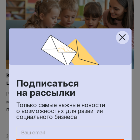
Как продвигать инклюзивный детский
Подписаться
центр
на рассылки
Рассказываем, какие способы рекламы и
масштабирования можно использовать. Опытом
Только самые важные новости
поделились эксперты
о возможностях для развития
социального бизнеса
26 МАРТА 2026