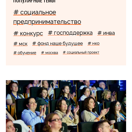
ПОПУЛЯРНЫЕ ТЕМЫ
# социальное
предпринимательство
# господдержка
# конкурс
# инва
# мск
# фонд наше будущее
# нко
# обучение
# москва
# социальный проект