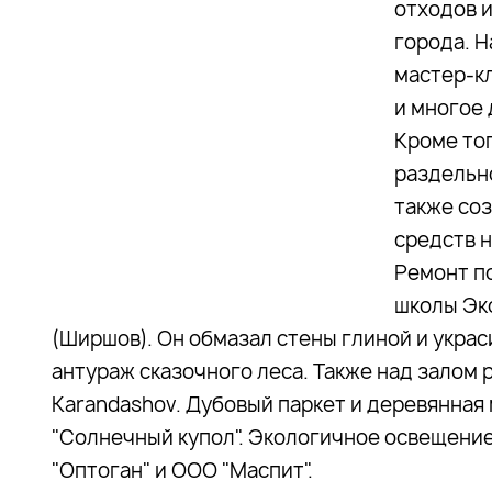
отходов и
города. 
мастер-кл
и многое 
Кроме то
раздельн
также со
средств н
Ремонт п
школы Эк
(Ширшов). Он обмазал стены глиной и украс
антураж сказочного леса. Также над залом
Karandashov. Дубовый паркет и деревянна
"Солнечный купол". Экологичное освещени
"Оптоган" и ООО "Маспит".