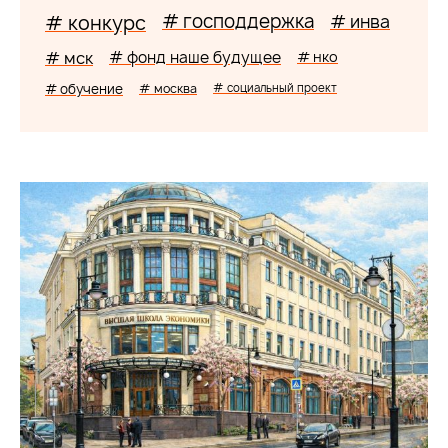
# господдержка
# конкурс
# инва
# мск
# фонд наше будущее
# нко
# обучение
# москва
# социальный проект