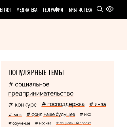
БЫТИЯ
МЕДИАТЕКА
ГЕОГРАФИЯ
БИБЛИОТЕКА
ПОПУЛЯРНЫЕ ТЕМЫ
# социальное
предпринимательство
# господдержка
# конкурс
# инва
# мск
# фонд наше будущее
# нко
# обучение
# москва
# социальный проект