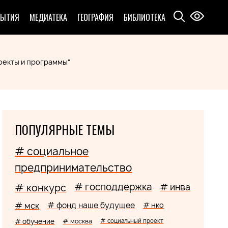
БЫТИЯ
МЕДИАТЕКА
ГЕОГРАФИЯ
БИБЛИОТЕКА
оекты и программы"
ПОПУЛЯРНЫЕ ТЕМЫ
# социальное
предпринимательство
# господдержка
# конкурс
# инва
# мск
# фонд наше будущее
# нко
# обучение
# москва
# социальный проект