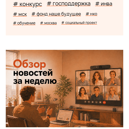
# господдержка
# конкурс
# инва
# мск
# фонд наше будущее
# нко
# обучение
# москва
# социальный проект