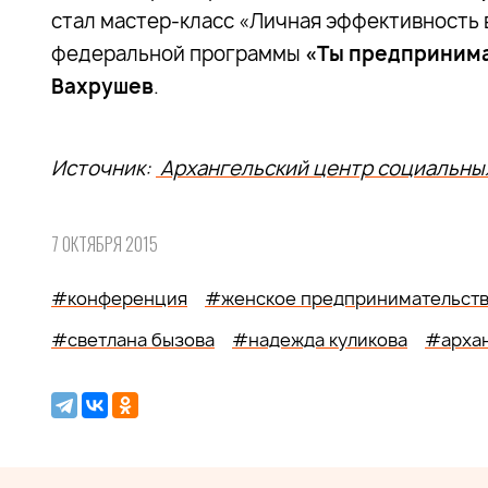
стал мастер-класс «Личная эффективность 
федеральной программы
«Ты предприним
Вахрушев
.
Источник:
Архангельский центр социальных
7 ОКТЯБРЯ 2015
#конференция
#женское предпринимательст
#светлана бызова
#надежда куликова
#архан