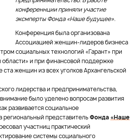
предпринимательство. В работе
конференнции приняли участие
эксмперты Фонда
«Наше будущее».
Конференция была организована
Ассоциацией женщин-лидеров бизнеса
нтром социальных технологий «Гарант» при
 области» и при финансовой поддержке
е ста женщин из всех уголков Архангельской
ского лидерства и предпринимательства,
внимание было уделено вопросам развития
как развивается социальное
ла региональный представитель
Фонда
«Наше
ересовал участниц практический
ктирование системы социального