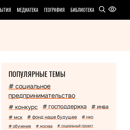
БЫТИЯ
МЕДИАТЕКА
ГЕОГРАФИЯ
БИБЛИОТЕКА
ПОПУЛЯРНЫЕ ТЕМЫ
# социальное
предпринимательство
# господдержка
# конкурс
# инва
# мск
# фонд наше будущее
# нко
# обучение
# москва
# социальный проект