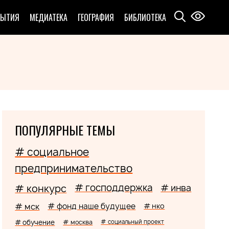
БЫТИЯ
МЕДИАТЕКА
ГЕОГРАФИЯ
БИБЛИОТЕКА
ПОПУЛЯРНЫЕ ТЕМЫ
# социальное
предпринимательство
# господдержка
# конкурс
# инва
# мск
# фонд наше будущее
# нко
# обучение
# москва
# социальный проект