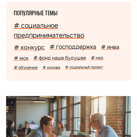
ПОПУЛЯРНЫЕ ТЕМЫ
# социальное
предпринимательство
# господдержка
# конкурс
# инва
# мск
# фонд наше будущее
# нко
# обучение
# москва
# социальный проект