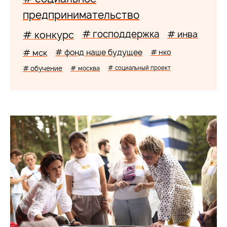
предпринимательство
# господдержка
# конкурс
# инва
# мск
# фонд наше будущее
# нко
# обучение
# москва
# социальный проект