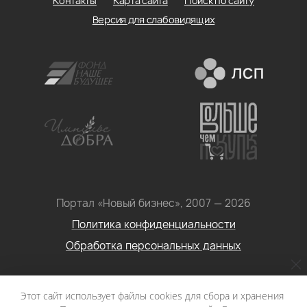
Контакты
Карта сайта
Поиск по сайту
Версия для слабовидящих
Портал «Новый бизнес», 2007 — 2026
Политика конфиденциальности
Обработка персональных данных
Условия использования информации с сайта: Материалы
Этот сайт использует файлы cookies для сбора и хранения
портала «Новый бизнес. Социальное