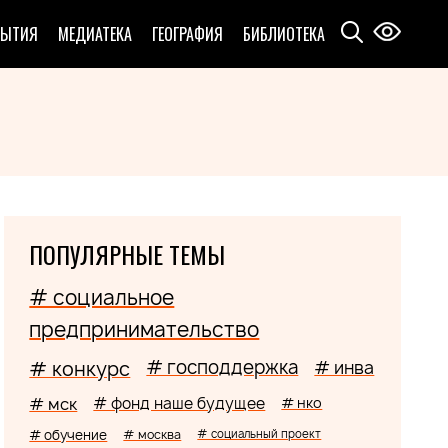
БЫТИЯ
МЕДИАТЕКА
ГЕОГРАФИЯ
БИБЛИОТЕКА
ПОПУЛЯРНЫЕ ТЕМЫ
# социальное
предпринимательство
# господдержка
# конкурс
# инва
# мск
# фонд наше будущее
# нко
# обучение
# москва
# социальный проект