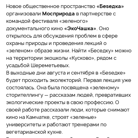
Новое общественное пространство
«Беsедка»
организовали
Мосприрода
в партнерстве с
командой фестиваля «зеленого»
документального кино
«ЭкоЧашка»
. Оно
открылось для обсуждения проблем в сфере
охраны природы и проведения лекций о
«зеленом» образе жизни. Найти «Беседку» можно
на территории экошколы «Кусково», рядом с
усадьбой Шереметьевых.
В выходные дни августа и сентября в «Беsедке»
будет проходить эколекторий. Первая лекция уже
состоялась. Она была посвящена «зеленому»
сторителлингу — рассказам людей, превративших
экологические проекты в свою профессию. О
своей работе рассказали люди, которые снимают
кино на Камчатке, строят «зеленые»
университеты и работают тренерами по
вегетарианской кухне.