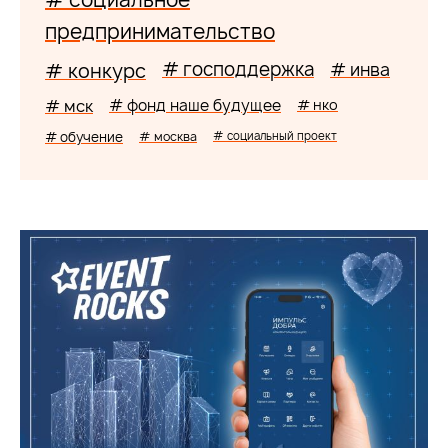
предпринимательство
# господдержка
# конкурс
# инва
# мск
# фонд наше будущее
# нко
# обучение
# москва
# социальный проект