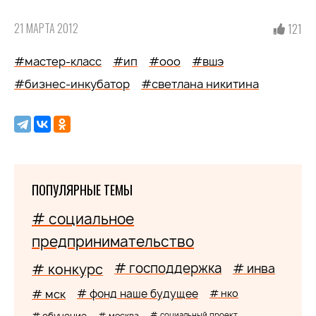
21 МАРТА 2012
121
#мастер-класс
#ип
#ооо
#вшэ
#бизнес-инкубатор
#светлана никитина
ПОПУЛЯРНЫЕ ТЕМЫ
# социальное
предпринимательство
# господдержка
# конкурс
# инва
# мск
# фонд наше будущее
# нко
# москва
# социальный проект