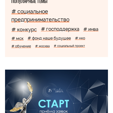
ПОПУЛЯРНЫЕ ТЕМЫ
# социальное
предпринимательство
# господдержка
# конкурс
# инва
# мск
# фонд наше будущее
# нко
# обучение
# москва
# социальный проект