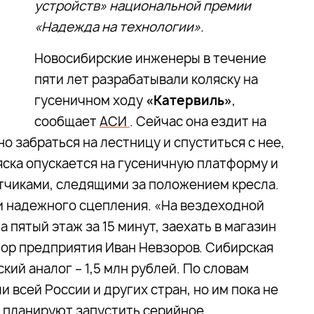
устройств» национальной премии
«Надежда на технологии».
Новосибирские инженеры в течение
пяти лет разрабатывали коляску на
гусеничном ходу
«Катервиль»
,
сообщает
АСИ
. Сейчас она ездит на
о забраться на лестницу и спуститься с нее,
яска опускается на гусеничную платформу и
тчиками, следящими за положением кресла.
и надежного сцепления. «На вездеходной
 пятый этаж за 15 минут, заехать в магазин
тор предприятия Иван Невзоров. Сибирская
ский аналог – 1,5 млн рублей. По словам
 всей России и других стран, но им пока не
и планируют запустить серийное