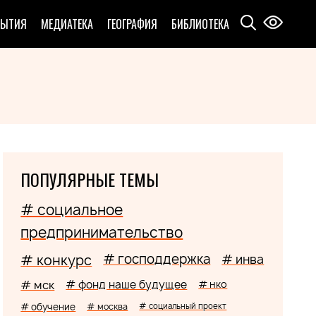
БЫТИЯ
МЕДИАТЕКА
ГЕОГРАФИЯ
БИБЛИОТЕКА
ПОПУЛЯРНЫЕ ТЕМЫ
# социальное
предпринимательство
# господдержка
# конкурс
# инва
# мск
# фонд наше будущее
# нко
# обучение
# москва
# социальный проект