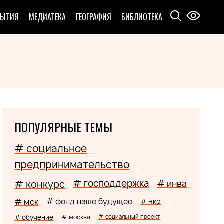
БЫТИЯ
МЕДИАТЕКА
ГЕОГРАФИЯ
БИБЛИОТЕКА
ПОПУЛЯРНЫЕ ТЕМЫ
# социальное
предпринимательство
# господдержка
# конкурс
# инва
# мск
# фонд наше будущее
# нко
# обучение
# москва
# социальный проект