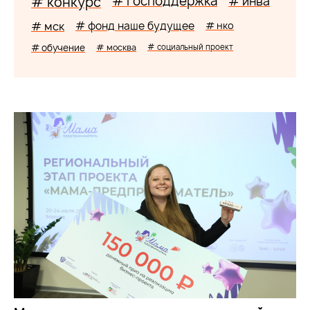
# господдержка
# конкурс
# инва
# мск
# фонд наше будущее
# нко
# обучение
# москва
# социальный проект