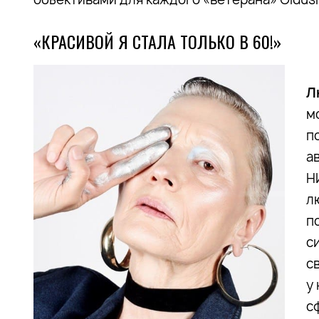
«КРАСИВОЙ Я СТАЛА ТОЛЬКО В 60!»
Л
м
п
а
Н
л
п
с
с
у
с