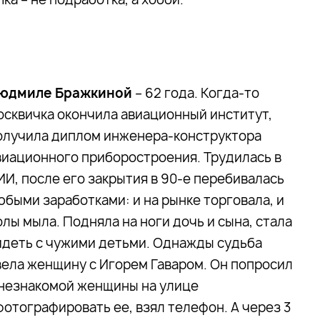
юдмиле Бражкиной
– 62 года. Когда-то
осквичка окончила авиационный институт,
олучила диплом инженера-конструктора
виационного приборостроения. Трудилась в
ИИ, после его закрытия в 90-е перебивалась
юбыми заработками: и на рынке торговала, и
олы мыла. Подняла на ноги дочь и сына, стала
идеть с чужими детьми. Однажды судьба
вела женщину с Игорем Гаваром. Он попросил
 незнакомой женщины на улице
фотографировать ее, взял телефон. А через 3