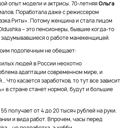
шой опыт модели и актрисы. 70-летняя
Ольга
риалов. Поработала даже с режиссером
азка Риты». Потому женщина и стала лицом
Oldushka – это пенсионеры, бывшие когда-то
 задумывавшиеся о работе манекенщицей.
своим подопечным не обещает:
жилых людей в России неохотно
роблема адаптации современном мире, и
… Что касается заработков, то тут все зависит
» в стране станет нормой, будут и большие
55 получает от 4 до 20 тысяч рублей на руки.
нии и вида работ. Впрочем, часы перед
a – не подработка, а хобби.