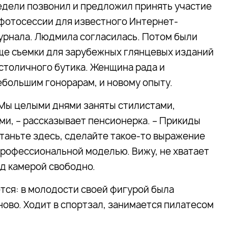
едели позвонил и предложил принять участие
 фотосессии для известного Интернет-
урнала. Людмила согласилась. Потом были
ще съемки для зарубежных глянцевых изданий
 столичного бутика. Женщина рада и
ебольшим гонорарам, и новому опыту.
! Мы целыми днями заняты стилистами,
и, – рассказывает пенсионерка. – Прикиды
станьте здесь, сделайте такое-то выражение
 профессиональной моделью. Вижу, не хватает
д камерой свободно.
тся: в молодости своей фигурой была
ново. Ходит в спортзал, занимается пилатесом