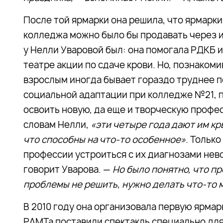
После той ярмарки она решила, что ярмарки
колледжа можно было бы продавать через 
у Нелли Уваровой был: она помогала РДКБ 
театре акции по сдаче крови. Но, познаком
взрослым иногда бывает гораздо труднее п
социальной адаптации при колледже №21, по
освоить новую, да еще и творческую профес
словам Нелли,
«эти четыре года дают им кр
что способны на что-то особенное»
. Тольк
профессии устроиться с их диагнозами не
говорит Уварова. —
Но было понятно, что п
проблемы не решить, нужно делать что-то 
В 2010 году она организовала первую ярмар
РАМТа поставили спектакль специально для 