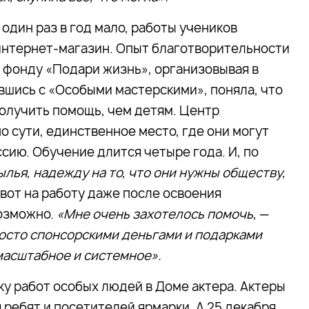
 один раз в год мало, работы учеников
интернет-магазин. Опыт благотворительности
и фонду «Подари жизнь», организовывая в
ившись с «Особыми мастерскими», поняла, что
олучить помощь, чем детям. Центр
 сути, единственное место, где они могут
сию. Обучение длится четыре года. И, по
ылья, надежду на то, что они нужны обществу,
о вот на работу даже после освоения
возможно.
«Мне очень захотелось помочь
, —
росто спонсорскими деньгами и подарками
масштабное и системное».
ку работ особых людей в Доме актера. Актеры
ребят и посетителей ярмарки. А 25 декабря