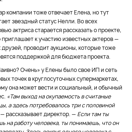
ар компании тоже отвечает Елена, но тут
ает звездный статус Нелли. Во всех
вью актриса старается рассказать о проекте,
 приглашает к участию известных актеров —
 друзей, проводит аукционы, которые тоже
овятся поддержкой для бюджета проекта.
аивно? Очень» у Елены было свое ИП и сеть
вых точек в круглосуточных супермаркетах,
му она может вести и социальный, и обычный
ес.
«Там выход на окупаемость в считаные
ы, а здесь потребовалось три с половиной
, — рассказывает директор. —
Если там ты
ь на работу человека, ты понимаешь, что он
зарплату. Здесь вокруг одного человека с