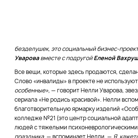
безделушек, это социальный бизнес-проект,
Уварова
вместе с подругой
Еленой Вахру
Все вещи, которые здесь продаются, сдела
Слово «инвалиды» в проекте не используют
особенные»,
— говорит Нелли Уварова, зве
сериала «Не родись красивой». Нелли вспо
благотворительную ярмарку изделий «Особ
колледже №21 (это центр социальной адап
людей с тяжелыми психоневрологическими
праздника,
— вспоминает Нелли. —
Я, кажет