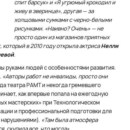
спит барсук» и «Я угрюмый крокодил и
живу в зверинце», другая — за
холщовыми сумками с черно-белыми
рисунками. «Наивно? Очень» — не
просто один из магазинов приятных
 который в 2010 году открыла актриса
Нелли
шевой
.
ны руками людей с особенностями развития.
.
«Авторы работ не инвалиды, просто они
зда театра РАМТ и некогда гремевшего
минает, как впервые попала на ежегодную
ых мастерских» при Технологическом
тации и профессиональной подготовки для
 нарушениями).
«Там была атмосфера
ся, скупила все, что могла».