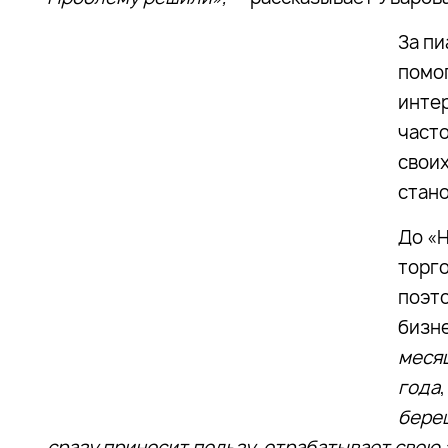
За пи
помог
интер
часто
своих
стан
До «Н
торго
поэто
бизн
месяц
года
береш
сразу приносит пользу, отрабатывает свою 