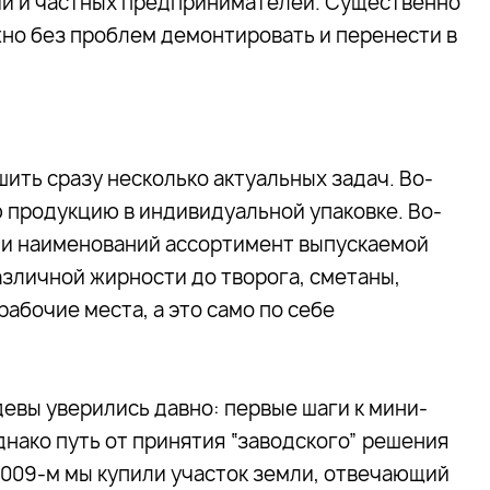
й и частных предпринимателей. Существенно
жно без проблем демонтировать и перенести в
ть сразу несколько актуальных задач. Во-
ю продукцию в индивидуальной упаковке. Во-
яти наименований ассортимент выпускаемой
азличной жирности до творога, сметаны,
рабочие места, а это само по себе
евы уверились давно: первые шаги к мини-
днако путь от принятия “заводского” решения
 2009-м мы купили участок земли, отвечающий