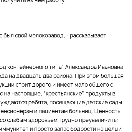
получить на нем работу.
с был свой молокозавод, - рассказывает
од контейнерного типа” Александра Ивановна
ода на двадцать два района. При этом большая
кции стоит дорого и имеет мало общего с
 на настоящие, “крестьянские” продукты в
 нуждаются ребята, посещающие детские сады
пенсионерам и пациентам больниц. Ценность
 со слабым здоровьем трудно преувеличить:
й иммунитет и просто запас бодрости на целый