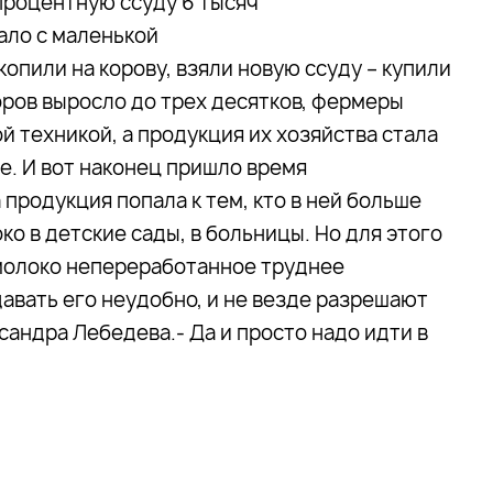
спроцентную ссуду 6 тысяч
ало с маленькой
опили на корову, взяли новую ссуду – купили
коров выросло до трех десятков, фермеры
 техникой, а продукция их хозяйства стала
е. И вот наконец пришло время
продукция попала к тем, кто в ней больше
ко в детские сады, в больницы. Но для этого
молоко непереработанное труднее
авать его неудобно, и не везде разрешают
ксандра Лебедева.- Да и просто надо идти в