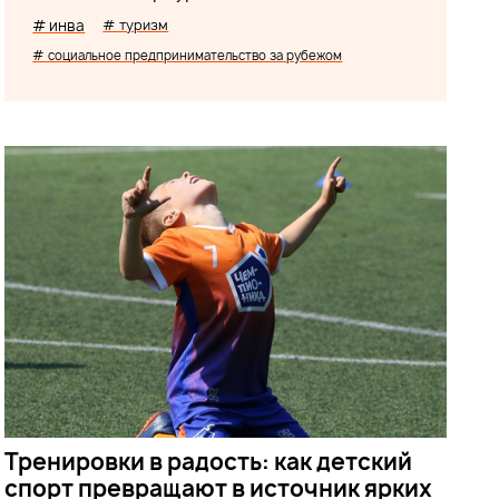
# инва
# туризм
# социальное предпринимательство за рубежом
Тренировки в радость: как детский
спорт превращают в источник ярких