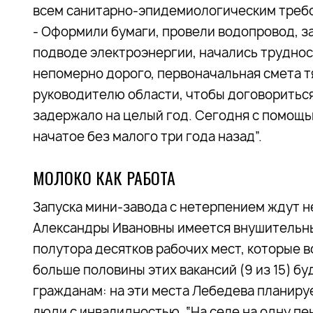
всем санитарно-эпидемиологическим требов
- Оформили бумаги, провели водопровод, за
подводе электроэнергии, начались труднос
непомерно дорого, первоначальная смета тя
руководителю области, чтобы договориться 
задержало на целый год. Сегодня с помощ
начатое без малого три года назад”.
МОЛОКО КАК РАБОТА
Запуска мини-завода с нетерпением ждут н
Александры Ивановны имеется внушительный
полутора десятков рабочих мест, которые вс
больше половины этих вакансий (9 из 15) 
гражданам: на эти места Лебедева планируе
люди с инвалидностью. “На селе на одну пе