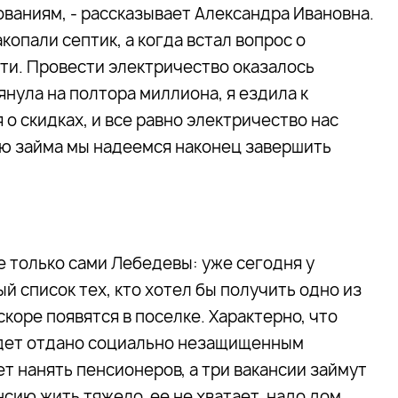
аниям, - рассказывает Александра Ивановна.
копали септик, а когда встал вопрос о
ти. Провести электричество оказалось
нула на полтора миллиона, я ездила к
о скидках, и все равно электричество нас
ью займа мы надеемся наконец завершить
е только сами Лебедевы: уже сегодня у
 список тех, кто хотел бы получить одно из
коре появятся в поселке. Характерно, что
будет отдано социально незащищенным
т нанять пенсионеров, а три вакансии займут
нсию жить тяжело, ее не хватает, надо дом