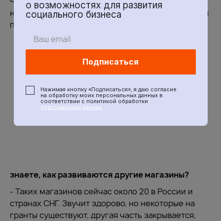
Челябинске, и ответственности за них мы не
о возможностях для развития
несём. Сейчас мы регистрируем название, чтобы
социального бизнеса
предъявить на него свои права.
- Вы
Подписаться
Нажимая кнопку «Подписаться», я даю согласие
на обработку моих персональных данных в
соответствии с политикой обработки
персональных данных
знаете, как развиваются другие магазины?
- Таких магазинов сейчас около 20 в России и
странах СНГ. Звучит здорово, но некоторые на
гранты существуют, другая часть закрывается,