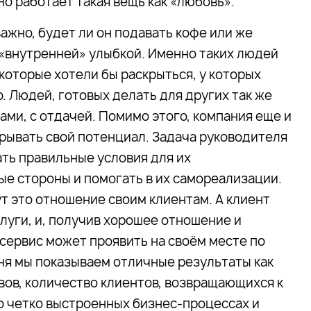
Но работает такая вещь как «любовь».
ажно, будет ли он подавать кофе или же
с «внутренней» улыбкой. Именно таких людей
которые хотели бы раскрыться, у которых
. Людей, готовых делать для других так же
зами, с отдачей. Помимо этого, компания еще и
скрывать свой потенциал. Задача руководителя
ать правильные условия для их
ые стороны и помогать в их самореализации.
т это отношение своим клиентам. А клиент
слуги, и, получив хорошее отношение и
 сервис может проявить на своём месте по
дня мы показываем отличные результаты как
ов, количество клиентов, возвращающихся к
 о четко выстроенных бизнес-процессах и