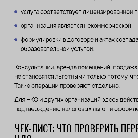
услуга соответствует лицензированной 
организация является некоммерческой;
формулировки в договоре и актах совпад
образовательной услугой.
Консультации, аренда помещений, продажа 
Подписа
не становятся льготными только потому, чт
на рассы
Такие операции проверяют отдельно.
Для НКО и других организаций здесь дейст
Только самые важн
подтверждению налоговых льгот и оформл
о возможностях дл
социального бизне
ЧЕК-ЛИСТ: ЧТО ПРОВЕРИТЬ ПЕ