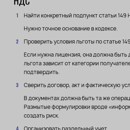
НДС
Найти конкретный подпункт статьи 149 
Подпи
Нужно точное основание в кодексе.
Проверить условия льготы по статье 149
Нажимая кнопку «Подписатьс
обработку моих персональных
политикой обработки
персон
Если нужна лицензия, она должна быть 
льгота зависит от категории получател
подтвердить.
Сверить договор, акт и фактическую усл
В документах должна быть та же опера
Размытые формулировки вроде «информ
создать риск.
Организовать раздельный учет.