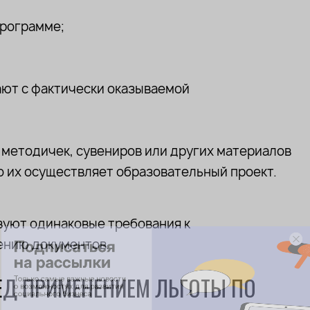
программе;
ают с фактически оказываемой
методичек, сувениров или других материалов
ться
о их осуществляет образовательный проект.
лки
вуют одинаковые требования к
ые новости
ению документов.
я развития
са
РЕД ПРИМЕНЕНИЕМ ЛЬГОТЫ ПО