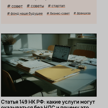
# совет
# советы
# стартап
# фонд наше будущее
# бизнес-совет
# франшиза
Статья 149 НК РФ: какие услуги могут
оказываться без НДС и почему это