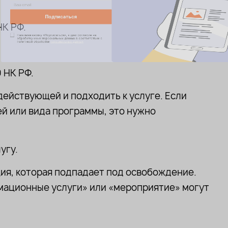
НК РФ.
саться
 НК РФ.
я», я даю согласие на
 данных в соответствии с
альных данных
действующей и подходить к услуге. Если
ей или вида программы, это нужно
угу.
ция, которая подпадает под освобождение.
ационные услуги» или «мероприятие» могут