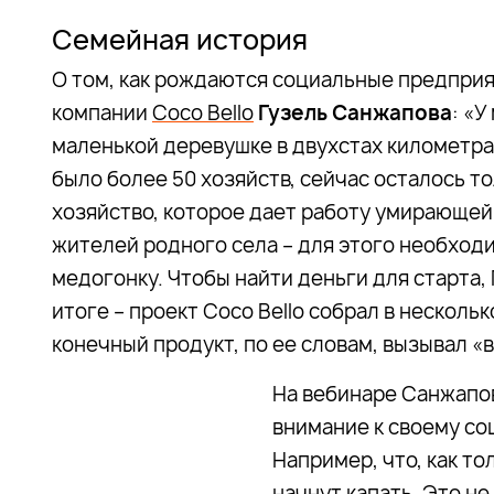
Семейная история
О том, как рождаются социальные предприя
компании
Coco Bello
Гузель Санжапова
: «У
маленькой деревушке в двухстах километра
было более 50 хозяйств, сейчас осталось то
хозяйство, которое дает работу умирающей
жителей родного села – для этого необход
медогонку. Чтобы найти деньги для старта,
итоге – проект Coco Bello собрал в несколь
конечный продукт, по ее словам, вызывал «
На вебинаре Санжапов
внимание к своему со
Например, что, как то
начнут капать. Это не 