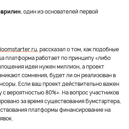
аврилин
, один из основателей первой
Boomstarter.ru
, рассказал о том, как подобные
ша платформа работает по принципу «либо
оплощения идеи нужен миллион, а проект
зникают сомнения, будет ли он реализован в
онсоры. Если ваш проект действительно важен
у с вероятностью 80%». На вопрос участников
ировано за время существования Бумстартера,
ществования платформы финансирование на
явок.