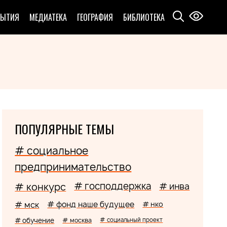
БЫТИЯ
МЕДИАТЕКА
ГЕОГРАФИЯ
БИБЛИОТЕКА
ПОПУЛЯРНЫЕ ТЕМЫ
# социальное
предпринимательство
# господдержка
# конкурс
# инва
# мск
# фонд наше будущее
# нко
# обучение
# москва
# социальный проект