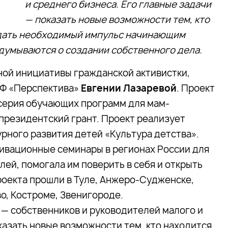
и среднего бизнеса. Его главные задачи
— показать новые возможности тем, кто
и дать необходимый импульс начинающим
думываются о создании собственного дела.
ной инициативы гражданской активистки,
РФ «Перспектива»
Евгении Лазаревой
. Проект
 серия обучающих программ для мам-
 президентский грант. Проект реализует
рного развития детей «Культура детства».
ивационные семинары в регионах России для
й, помогала им поверить в себя и открыть
роекта прошли в Туле, Анжеро-Судженске,
о, Костроме, Звенигороде.
— собственников и руководителей малого и
казать новые возможности тем, кто находится