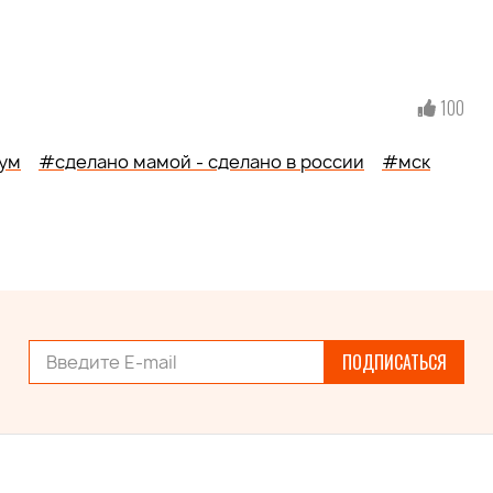
100
ум
#сделано мамой - сделано в россии
#мск
ПОДПИСАТЬСЯ