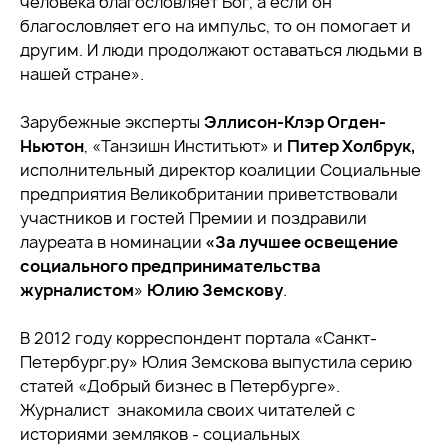
человека благословляет Бог, а если он
благословляет его на импульс, то он помогает и
другим. И люди продолжают оставаться людьми в
нашей стране».
Зарубежные эксперты
Эллисон-Клэр Огден-
Ньютон
, «Танзишн Инститьют» и
Питер Холбрук,
исполнительный директор коалиции Социальные
предприятия Великобритании приветствовали
участников и гостей Премии и поздравили
лауреата в номинации
«За лучшее освещение
социального предпринимательства
журналистом
»
Юлию Земскову
.
В 2012 году корреспондент портала «Санкт-
Петербург.ру» Юлия Земскова выпустила серию
статей «Добрый бизнес в Петербурге».
Журналист знакомила своих читателей с
историями земляков - социальных