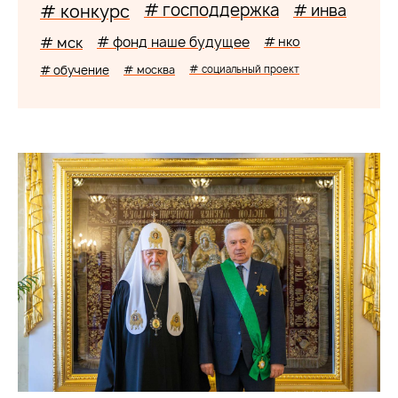
# господдержка
# конкурс
# инва
# мск
# фонд наше будущее
# нко
# обучение
# москва
# социальный проект