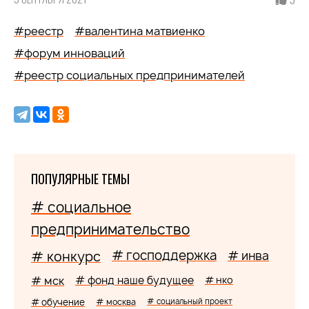
#реестр
#валентина матвиенко
#форум инноваций
#реестр социальных предпринимателей
ПОПУЛЯРНЫЕ ТЕМЫ
# социальное
предпринимательство
# господдержка
# конкурс
# инва
# мск
# фонд наше будущее
# нко
# обучение
# москва
# социальный проект