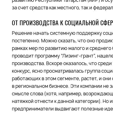
развитию Республики Татарстан (АИР) и ос
за счет средств как местного, так и федер
ОТ ПРОИЗВОДСТВА К СОЦИАЛЬНОЙ СФЕР
Решение начать системную поддержку соци
постепенно. Можно сказать, что оно продик
рамках мер по развитию малого и среднего
проводит программу “Лизинг-грант”, нацел
производства. Вскоре оказалось, что среди
конкурс, ясно просматривалась группа соц
работающих в этом сегменте, растет, и он
в региональном бизнесе. Эти компании не з
смысле слова (хотя, например, возрождаю
натяжкой отнести к данной категории). Н
предприниматели выдвигают полезные идеи