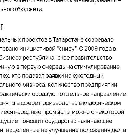
уществляется на основе софинансирования –
ального бюджета.
Е
альных проектов в Татарстане созревало
товано инициативой “снизу”. С 2009 года в
 бизнеса республиканское правительство
енную в первую очередь на стимулирование
 тех, кто подавал заявки на ежегодный
иального бизнеса. Количество предприятий,
и фактически образуют отдельное направление
аняты в сфере производства в классическом
щиеся народные промыслы можно с некоторой
о ищущие помощи государства начинающие
, нацеленные на улучшение положения дел в