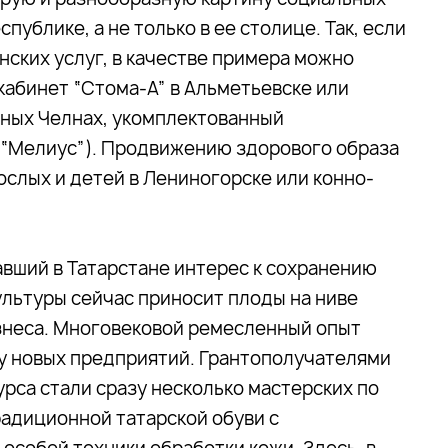
публике, а не только в ее столице. Так, если
ских услуг, в качестве примера можно
абинет “Стома-А” в Альметьевске или
жных Челнах, укомплектованный
“Мелиус”). Продвижению здорового образа
ослых и детей в Лениногорске или конно-
авший в Татарстане интерес к сохранению
льтуры сейчас приносит плоды на ниве
знеса. Многовековой ремесленный опыт
у новых предприятий. Грантополучателями
рса стали сразу несколько мастерских по
адиционной татарской обуви с