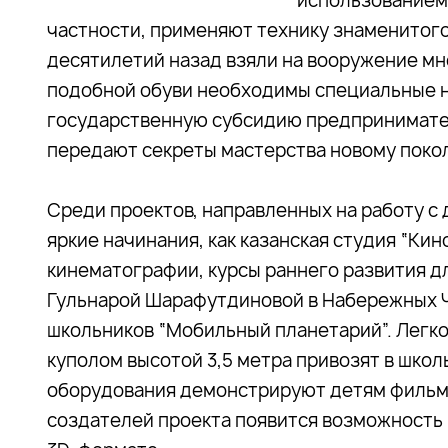
использованием 
частности, применяют технику знаменитог
десятилетий назад взяли на вооружение мн
подобной обуви необходимы специальные н
государственную субсидию предпринимател
передают секреты мастерства новому поко
Среди проектов, направленных на работу с
яркие начинания, как казанская студия “Кин
кинематографии, курсы раннего развития дл
Гульнарой Шарафутдиновой в Набережных Ч
школьников “Мобильный планетарий”. Легк
куполом высотой 3,5 метра привозят в школ
оборудования демонстрируют детям фильмы
создателей проекта появится возможность