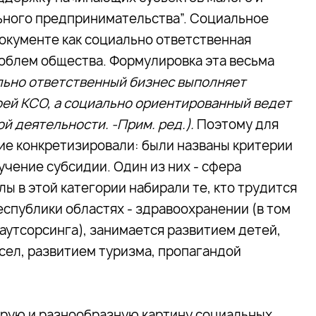
льного предпринимательства”. Социальное
окументе как социально ответственная
облем общества. Формулировка эта весьма
льно ответственный бизнес выполняет
оей КСО, а социально ориентированный ведет
й деятельности. -Прим. ред.).
Поэтому для
ие конкретизировали: были названы критерии
чение субсидии. Один из них - сфера
ы в этой категории набирали те, кто трудится
еспублики областях - здравоохранении (в том
аутсорсинга), занимается развитием детей,
ел, развитием туризма, пропагандой
трую и разнообразную картину социальных