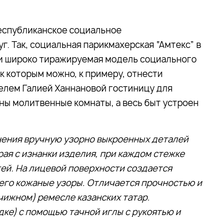
республиканское социальное
. Так, социальная парикмахерская “Амтекс” в
 и широко тиражируемая модель социального
 к которым можно, к примеру, отнести
лем Галией Ханнановой гостиницу для
ны молитвенные комнаты, а весь быт устроен
нения вручную узорно выкроенных деталей
рая с изнанки изделия, при каждом стежке
тей. На лицевой поверхности создается
его кожаные узоры. Отличается прочностью и
чижном) ремесле казанских татар.
дке) с помощью тачной иглы с рукоятью и