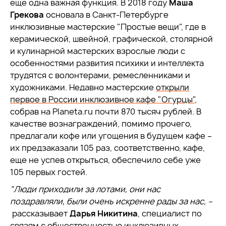
еще одна важная функция. В 2018 году
Маша
Грекова
основала в Санкт-Петербурге
инклюзивные мастерские "Простые вещи", где в
керамической, швейной, графической, столярной
и кулинарной мастерских взрослые люди с
особенностями развития психики и интеллекта
трудятся с волонтерами, ремесленниками и
художниками. Недавно мастерские
открыли
первое в России инклюзивное кафе "Огурцы"
,
собрав на Planeta.ru почти 870 тысяч рублей. В
качестве вознаграждений, помимо прочего,
предлагали кофе или угощения в будущем кафе –
их предзаказали 105 раз, соответственно, кафе,
еще не успев открыться, обеспечило себе уже
105 первых гостей.
"
Люди приходили за лотами, они нас
поздравляли, были очень искренне рады за нас, –
рассказывает
Дарья Никитина
, специалист по
связям с общественностью инклюзивных