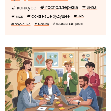
# господдержка
# конкурс
# инва
# мск
# фонд наше будущее
# нко
# обучение
# москва
# социальный проект