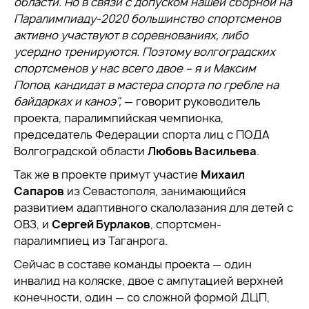
области. Но в связи с допуском нашей сборной на
Паралимпиаду-2020 большинство спортсменов
активно участвуют в соревнованиях, либо
усердно тренируются. Поэтому волгоградских
спортсменов у нас всего двое – я и Максим
Попов, кандидат в мастера спорта по гребле на
байдарках и каноэ",
— говорит руководитель
проекта, паралимпийская чемпионка,
председатель Федерации спорта лиц с ПОДА
Волгоградской области
Любовь Васильева
.
Так же в проекте примут участие
Михаил
Сапаров
из Севастополя, занимающийся
развитием адаптивного скалолазания для детей с
ОВЗ, и
Сергей Бурлаков
, спортсмен-
паралимпиец из Таганрога.
Сейчас в составе команды проекта — один
инвалид на коляске, двое с ампутацией верхней
конечности, один — со сложной формой ДЦП,