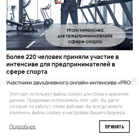
Более 220 человек приняли участие в
интенсиве для предпринимателей в
сфере спорта
Участники двухдневного онлайн-интенсива «PRO
отрасль: физическая культура и спорт» обсудили,
Этот сайт использует файлы cookies для сбора и хранения
как сохранить устойчивость бизнеса в
данных. Продолжая использовать этот сайт, Вы даете
существующих сегодня условиях
согласие на работу с этими файлами. Вы всегда можете
отключить файлы cookies в настройках Вашего браузера.
15 АПРЕЛЯ 2026
Подробнее
ПРИНЯТЬ