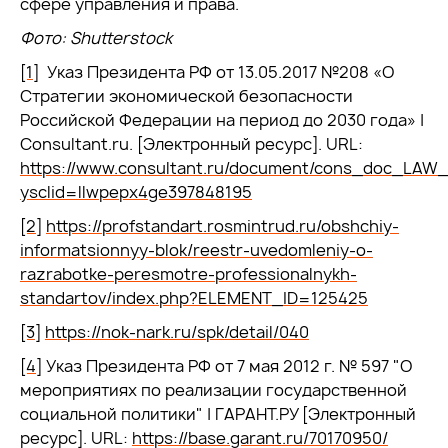
сфере управления и права.
Фото: Shutterstock
[1]
Указ Президента РФ от 13.05.2017 №208 «О
Стратегии экономической безопасности
Российской Федерации на период до 2030 года» |
Consultant.ru. [Электронный ресурс]. URL:
https://www.consultant.ru/document/cons_doc_LAW
ysclid=llwpepx4ge397848195
[2]
https://profstandart.rosmintrud.ru/obshchiy-
informatsionnyy-blok/reestr-uvedomleniy-o-
razrabotke-peresmotre-professionalnykh-
standartov/index.php?ELEMENT_ID=125425
[3]
https://nok-nark.ru/spk/detail/040
[4]
Указ Президента РФ от 7 мая 2012 г. № 597 "О
мероприятиях по реализации государственной
социальной политики" | ГАРАНТ.РУ [Электронный
ресурс]. URL:
https://base.garant.ru/70170950/